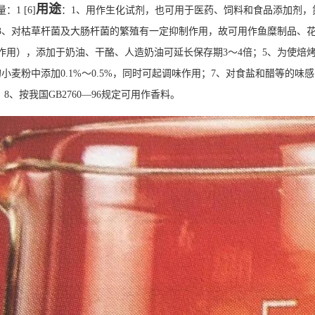
用途
量：1
[6]
：
1、用作生化试剂，也可用于医药、饲料和食品添加剂，
3、对枯草杆菌及大肠杆菌的繁殖有一定抑制作用，故可用作鱼糜制品、花
作用），添加于奶油、干酪、人造奶油可延长保存期3～4倍；5、为使焙烤食
小麦粉中添加0.1%～0.5%，同时可起调味作用；7、对食盐和醋等的味感
5%；8、按我国GB2760—96规定可用作香料。