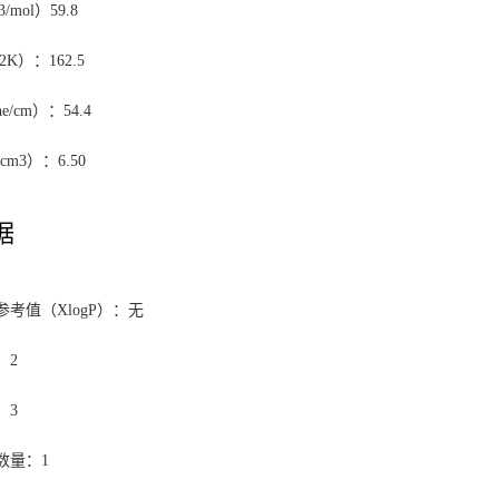
3
/mol）59.8
K）：162.5
/cm）：54.4
cm
3
）：6.50
据
考值（XlogP）：无
：2
：3
数量：1