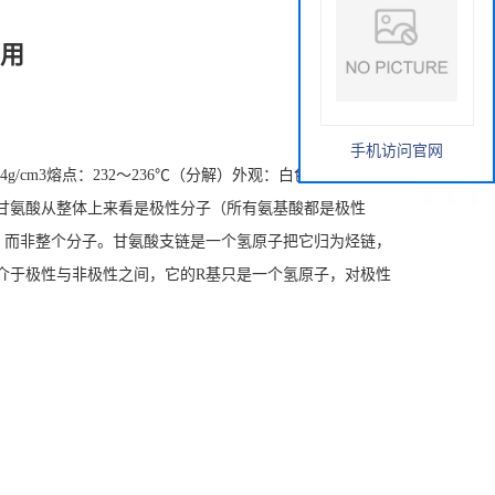
用
手机访问官网
54g/cm3熔点：232～236℃（分解）外观：白色至灰白色结
甘氨酸从整体上来看是极性分子（所有氨基酸都是极性
，而非整个分子。甘氨酸支链是一个氢原子把它归为烃链，
介于极性与非极性之间，它的R基只是一个氢原子，对极性