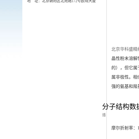
地 址：北京朝阳区北苑路172号欧陆大厦
北京华科盛精
晶性粉末溶解
的），但它属
属非极性。相
强的氨基和羧
分子结构数
播
摩尔折射率：16