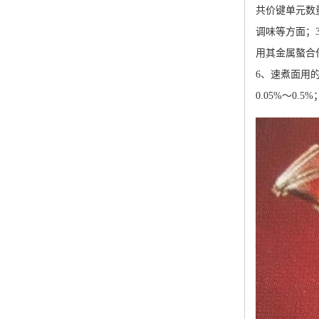
共价键单元数
调味等方面；
用其金属螯合
6、速煮面用的
0.05%～0.