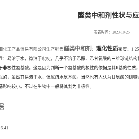
醛类中和剂性状与应
发表时间：2023-10-25
醛类中和剂
理化性质
细化工产品贸易有限公司生产销售
：
密度：1.2
性：易溶于水，微溶于吡啶，几乎不溶于乙醇、乙甘氨酸的三维球链结构
于非极性氨基酸。这是因为判断一个氨基酸的极性的依据是其R基的性质
似的，虽然其易溶于水，但属疏水氨基酸。当然也有人认为甘氨酸的侧链
基影响较小。不过在生物中一般将其划为非极性。
据
.41