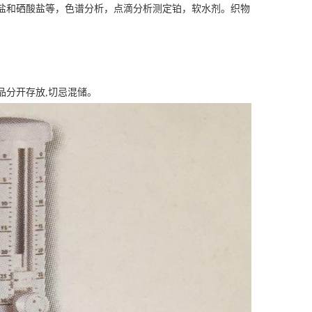
盐和硒酸盐等，色谱分析，点滴分析测定铂，软水剂。织物
品分开存放,切忌混储。