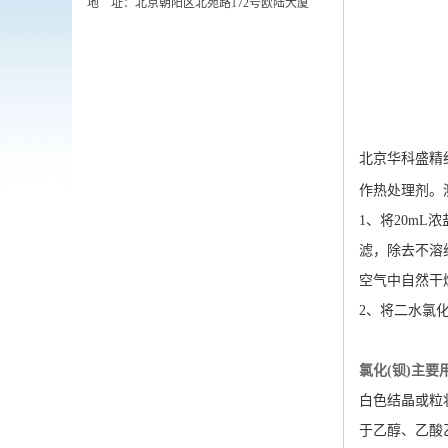
地 址：北京朝阳区北苑路172号欧陆大厦
北京华科盛精
作热处理剂。
1、将20mL
滤，除去不溶
空气中自然干
2、将二水氯
氯化(钡)主要
白色结晶或粒
于乙醇、乙酸乙