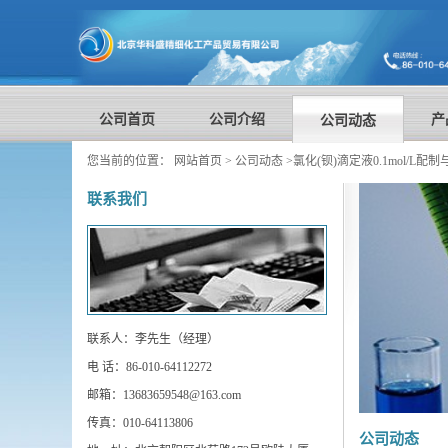
公司首页
公司介绍
产
公司动态
您当前的位置：
网站首页
>
公司动态
>
氯化(钡)滴定液0.1mol/L配
联系我们
联系人：李先生（经理）
电 话：86-010-64112272
邮箱：13683659548@163.com
传真：010-64113806
公司动态