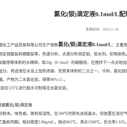
氯化(钡)滴定液0.1mol/
发表时间：2023-11-10
氯化(钡)滴定液0.1mol/L
细化工产品贸易有限公司生产销售
：主要
测定硫酸盐和硒酸盐等，色谱分析，点滴分析测定铂，软水剂。织物染色
浓盐酸用等体积的水稀释，取20g（0.1mol）的碳酸钡，在搅拌下一点点
组分，将滤液在水浴上加热浓缩、至原来体积的二分之一，冷却，氯化钡
燥。产物为二水氯化钡，得率90%
。
[2]
化钡在125℃进行脱水可制得无水氯化钡。
用途
氯化(钡)滴定液
状粉末。味苦咸。微有吸湿性。在100℃时即失去结晶水，但放置在湿空
酯和丙酮。相对密度3.86g/mL。熔点963℃，沸点1560℃，折光率1.6