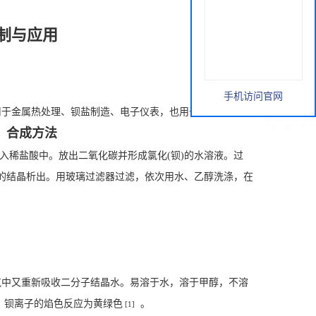
L配制与应用
手机访问官网
用于金属热处理、钡盐制造、电子仪表，也用于机械加工中
合成方法
。
地加入稀盐酸中。放出二氧化碳并形成氯化(钡)的水溶液。过
的结晶析出。用玻璃过滤器过滤，依次用水、乙醇洗涤，在
气中又重新吸收二分子结晶水。易溶于水，溶于甲醇，不溶
35。钡离子的焰色反应为黄绿色
。
[1]