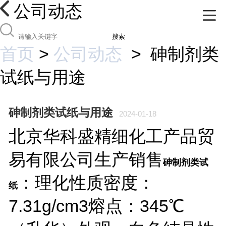
公司动态
搜索
首页
>
公司动态
>
砷制剂类
试纸与用途
砷制剂类试纸与用途
2024-01-18
北京华科盛精细化工产品贸
易有限公司生产销售
砷制剂类试
：理化性质密度：
纸
7.31g/cm3熔点：345℃