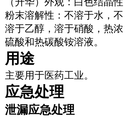
（升华）外观：白色结晶性
粉末溶解性：不溶于水，不
溶于乙醇，溶于硝酸，热浓
硫酸和热碳酸铵溶液。
用途
主要用于医药工业。
应急处理
泄漏应急处理