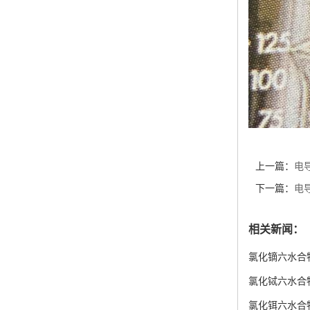
上一篇：
电
下一篇：
电
相关新闻：
氯化镝六水合
氯化铽六水合
氯化铒六水合