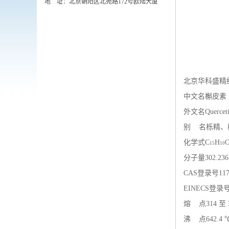
地 址：北京朝阳区北苑路172号欧陆大厦
北京华科盛精
中文名
槲皮素
外文名
Quercet
别 名
栎精
、
化学式
C
H
15
10
分子量
302.236
CAS登录号
117
EINECS登录
熔 点
314 至 
沸 点
642.4 