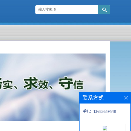
联系方式
手机：
13683659548