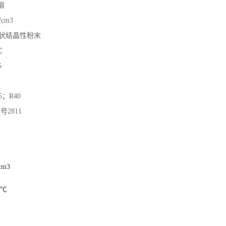
溶
g/cm3
状结晶性粉末
℃
5
5；R40
编号
2811
cm
3
7℃