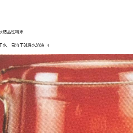
状结晶性粉末
于水，易溶于碱性水溶液
[4