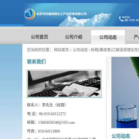
公司首页
公司介绍
产
公司动态
您当前的位置：
网站首页
>
公司动态
>
栎精(懈皮素)乙醇溶液理化性
联系我们
联系人：李先生（经理）
电 话：86-010-64112272
邮箱：13683659548@163.com
传真：010-64113806
公司动态