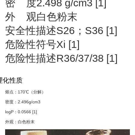
密 度
2.498 g/cm3
[1]
外 观
白色粉末
安全性描述
S26；S36
[1]
危险性符号
Xi
[1]
危险性描述
R36/37/38
[1]
理化性质
熔点：170℃（分解）
密度：2.496g/cm
3
logP：0.0566
[1]
外观：白色粉末