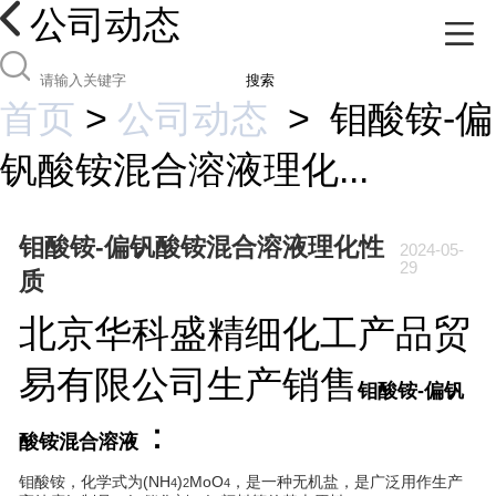
公司动态
搜索
首页
>
公司动态
>
钼酸铵-偏
钒酸铵混合溶液理化...
钼酸铵-偏钒酸铵混合溶液理化性
2024-05-
29
质
北京华科盛精细化工产品贸
易有限公司生产销售
钼酸铵-偏钒
：
酸铵混合溶液
钼酸铵，化学式为(NH
)
MoO
，是一种无机盐，是广泛用作生产
4
2
4