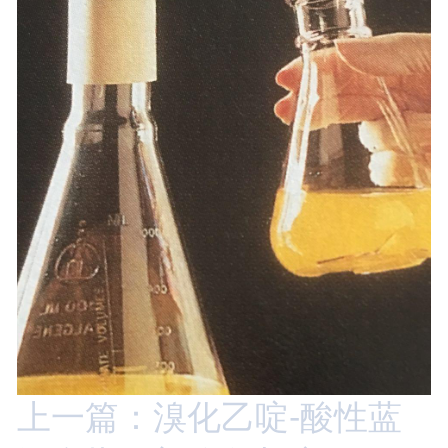
上一篇：溴化乙啶-酸性蓝