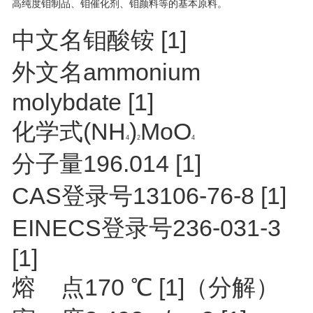
高纯度钼制品、钼催化剂、钼颜料等的基本原料。
中文名
钼酸铵
[1]
外文名
ammonium
molybdate
[1]
化学式
(NH
)
MoO
4
2
4
分子量
196.014
[1]
CAS登录号
13106-76-8
[1]
EINECS登录号
236-031-3
[1]
熔 点
170 ℃
[1]
（分解）