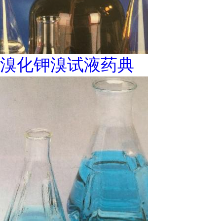
溴化钾溴试液药典