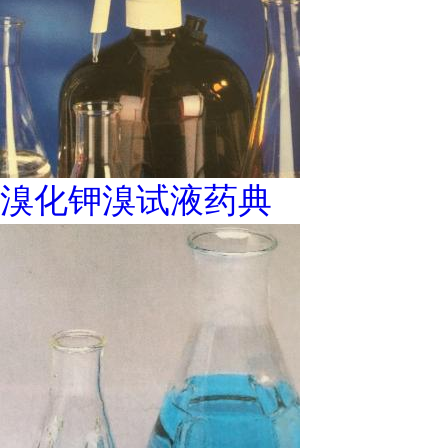
溴化钾溴试液药典