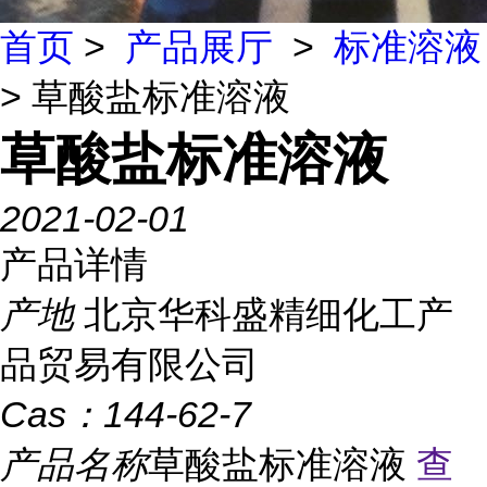
首页
>
产品展厅
>
标准溶液
> 草酸盐标准溶液
草酸盐标准溶液
2021-02-01
产品详情
产地
北京华科盛精细化工产
品贸易有限公司
Cas：
144-62-7
产品名称
草酸盐标准溶液
查