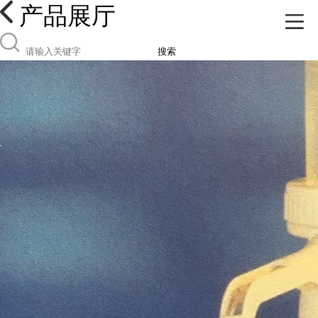
产品展厅
搜索