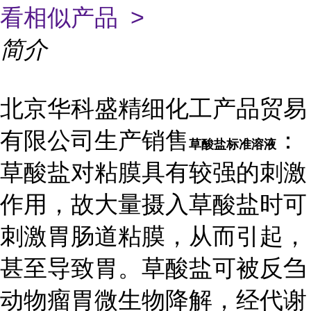
看相似产品 >
简介
北京华科盛精细化工产品贸易
有限公司生产销售
：
草酸盐标准溶液
草酸盐对粘膜具有较强的刺激
作用，故大量摄入草酸盐时可
刺激胃肠道粘膜，从而引起，
甚至导致胃。草酸盐可被反刍
动物瘤胃微生物降解，经代谢