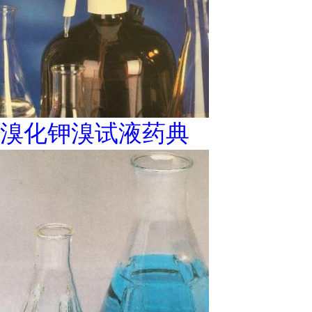
溴化钾溴试液药典