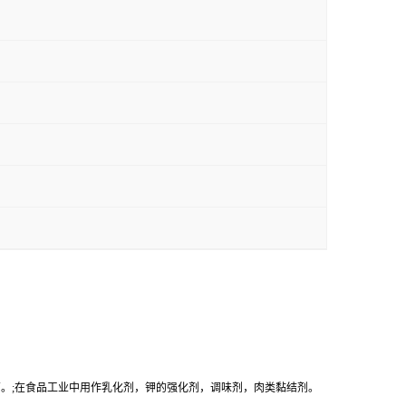
药。;在食品工业中用作乳化剂，钾的强化剂，调味剂，肉类黏结剂。