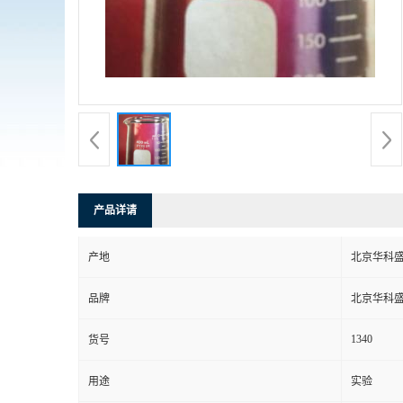
产品详请
产地
北京华科
品牌
北京华科
1340
货号
用途
实验