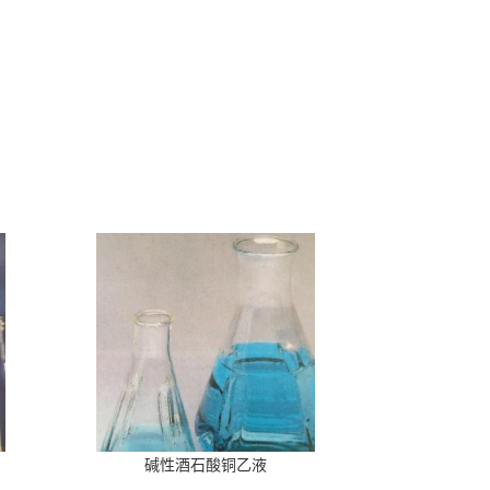
碱性酒石酸铜乙液