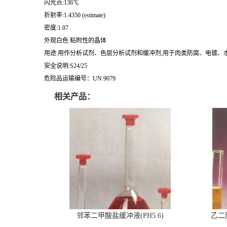
闪光点:136℃
折射率:1.4350 (estimate)
密度:1.07
外观白色 粘附性的晶体
用途:用作分析试剂、色层分析试剂和缓冲剂;用于肉类防腐、电镀、
安全说明:S24/25
危险品运输编号：UN 9079
相关产品：
邻苯二甲酸盐缓冲液(PH5.6)
乙二