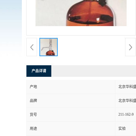
产品详请
产地
北京华科
品牌
北京华科
211-162-9
货号
用途
实验