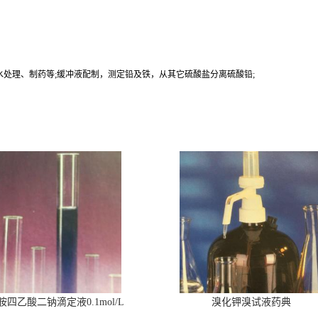
水处理、制药等;缓冲液配制，测定铅及铁，从其它硫酸盐分离硫酸铅;
胺四乙酸二钠滴定液0.1mol/L
溴化钾溴试液药典