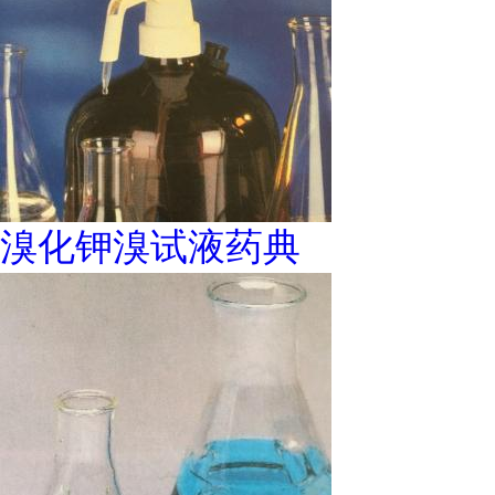
溴化钾溴试液药典