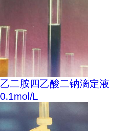
乙二胺四乙酸二钠滴定液
0.1mol/L