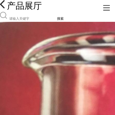
产品展厅
搜索