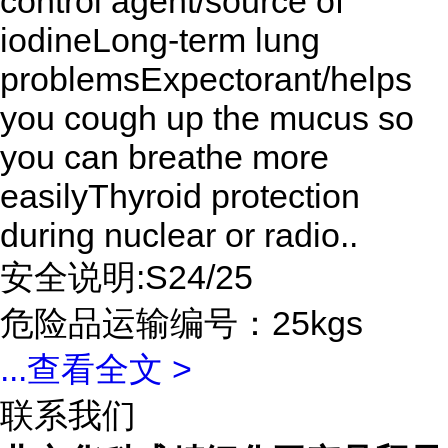
control agent/source of
iodineLong-term lung
problemsExpectorant/helps
you cough up the mucus so
you can breathe more
easilyThyroid protection
during nuclear or radio..
安全说明:S24/25
危险品运输编号：25kgs
...
查看全文 >
联系我们