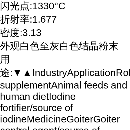
闪光点:1330°C
折射率:1.677
密度:3.13
外观白色至灰白色结晶粉末
用
途:▼▲IndustryApplicationRole
supplementAnimal feeds and
human dietIodine
fortifier/source of
iodineMedicineGoiterGoiter