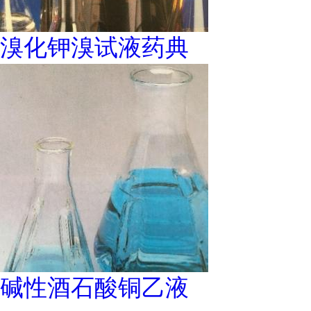
溴化钾溴试液药典
碱性酒石酸铜乙液