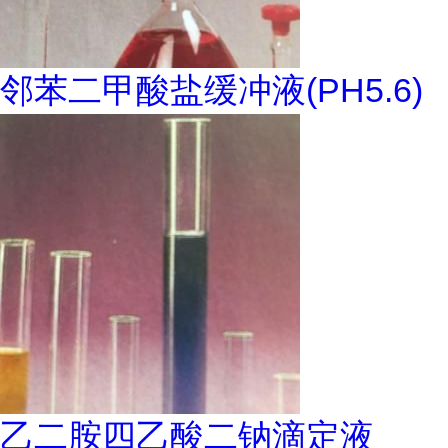
邻苯二甲酸盐缓冲液(PH5.6)
乙二胺四乙酸二钠滴定液