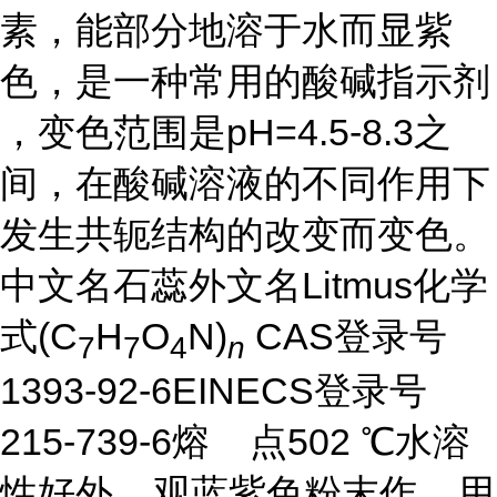
素，能部分地溶于水而显紫
色，是一种常用的酸碱指示剂
，变色范围是pH=4.5-8.3之
间，在酸碱溶液的不同作用下
发生共轭结构的改变而变色。
中文名石蕊外文名Litmus化学
式(C
H
O
N)
CAS登录号
7
7
4
n
1393-92-6EINECS登录号
215-739-6熔 点502 ℃水溶
性好外 观蓝紫色粉末作 用