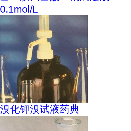
0.1mol/L
溴化钾溴试液药典