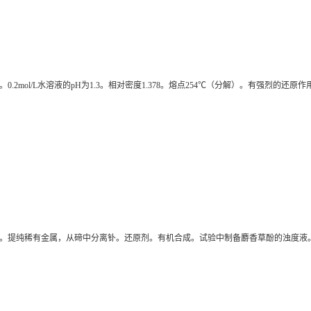
2mol/L水溶液的pH为1.3。相对密度1.378。熔点254℃（分解）。有强烈的
。提纯稀有金属，从碲中分离钋。还原剂。有机合成。试验中制备麝香草酚的浊度液