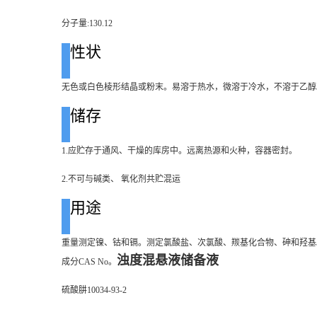
分子量:130.12
性状
无色或白色棱形结晶或粉末。易溶于热水，微溶于冷水，不溶于乙醇。0.
储存
1.应贮存于通风、干燥的库房中。远离热源和火种，容器密封。
2.不可与碱类、 氧化剂共贮混运
用途
重量测定镍、钴和镉。测定氯酸盐、次氯酸、羰基化合物、砷和羟基
浊度混悬液储备液
成分CAS No。
硫酸肼10034-93-2