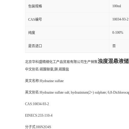
100ml
包装规格
10034-93-2
CAS编号
0-100%
纯度
是否进口
否
浊度混悬液储
北京华科盛精细化工产品贸易有限公司生产销售
中文别名:硫酸联氨;肼,硫酸盐
英文名称:Hydrazine sulfate
英文别名:Hydrazine sulfate salt; hydrazinium(2+) sulphate; 6,8-Dichlorocap
CAS:10034-93-2
EINECS:233-110-4
分子式:H6N2O4S