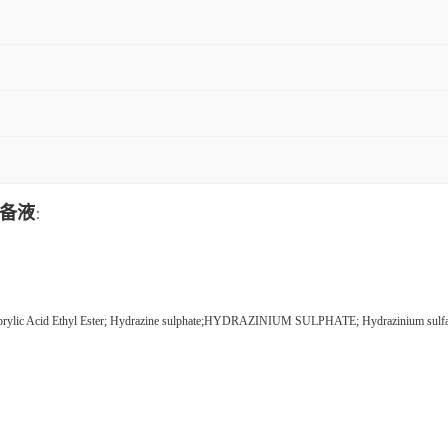
备液
：
rylic Acid Ethyl Ester; Hydrazine sulphate;HYDRAZINIUM SULPHATE; Hydrazinium sulfate; hy