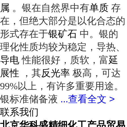
属
单质
。银在自然界中有
存
在，但绝大部分是以化合态的
银矿石
形式存在于
中。银的
理化性质均较为稳定，导热、
导电
延
性能很好，质软，富
展性
反光率
，其
极高，可达
99%以上，有许多重要用途。
银标准储备液
...
查看全文 >
联系我们
北京华科盛精细化工产品贸易