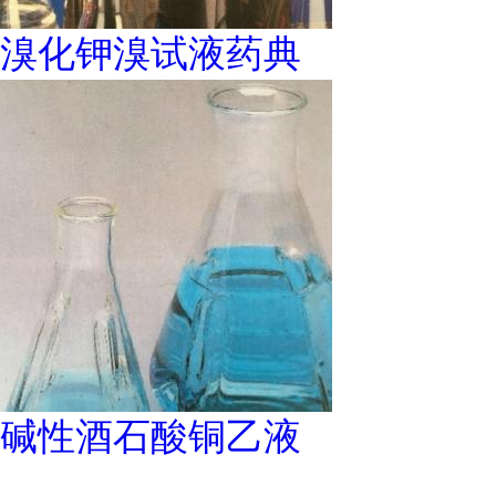
溴化钾溴试液药典
碱性酒石酸铜乙液