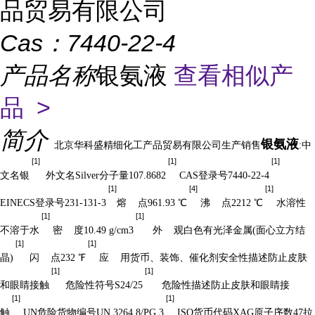
品贸易有限公司
Cas：
7440-22-4
产品名称
银氨液
查看相似产
品 >
简介
银氨液
北京华科盛精细化工产品贸易有限公司生产销售
:中
[1]
[1]
[1]
文名银
外文名Silver分子量107.8682
CAS登录号7440-22-4
[1]
[4]
[1]
EINECS登录号231-131-3
熔 点961.93 ℃
沸 点2212 ℃
水溶性
[1]
[1]
不溶于水
密 度10.49 g/cm3
外 观白色有光泽金属(面心立方结
[1]
[1]
晶)
闪 点232 ℉
应 用货币、装饰、催化剂安全性描述防止皮肤
[1]
[1]
和眼睛接触
危险性符号S24/25
危险性描述防止皮肤和眼睛接
[1]
[1]
触
UN危险货物编号UN 3264 8/PG 3
ISO货币代码XAG原子序数47拉