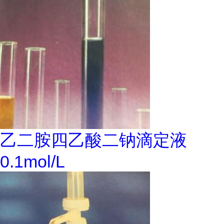
乙二胺四乙酸二钠滴定液
0.1mol/L