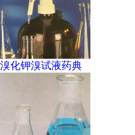
溴化钾溴试液药典