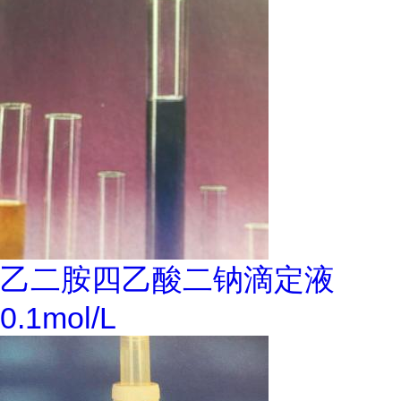
乙二胺四乙酸二钠滴定液
0.1mol/L