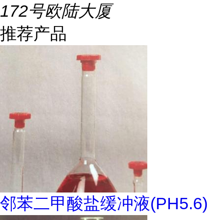
172号欧陆大厦
推荐产品
邻苯二甲酸盐缓冲液(PH5.6)