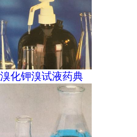
溴化钾溴试液药典