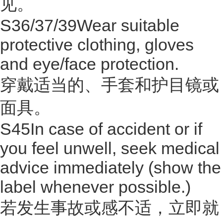
见。
S36/37/39Wear suitable
protective clothing, gloves
and eye/face protection.
穿戴适当的、手套和护目镜或
面具。
S45In case of accident or if
you feel unwell, seek medical
advice immediately (show the
label whenever possible.)
若发生事故或感不适，立即就