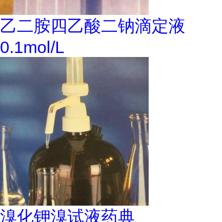
乙二胺四乙酸二钠滴定液
0.1mol/L
溴化钾溴试液药典