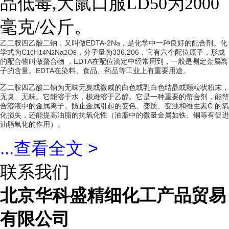
品低毒,大鼠口服LD50为2000
毫克/公斤。
乙二胺四乙酸二钠，又叫做EDTA-2Na，是化学中一种良好的配合剂。化
学式为C
H
N
Na
O
，分子量为336.206，它有六个配位原子，形成
10
14
2
2
8
的配合物叫做
螯合物
，EDTA在配位滴定中经常用到，一般是测定金属离
子的含量。EDTA在染料、食品、药品等工业上有重要用途。
乙二胺四乙酸二钠为无味无臭或微咸的白色或乳白色结晶或颗粒状粉末，
无臭、无味。它能溶于水，极难溶于乙醇。它是一种重要的螯合剂，能螯
合溶液中的金属离子。防止金属引起的变色、变质、变浊和
维生素C
的氧
化损失，还能提高油脂的抗氧化性（油脂中的微量金属如铁、铜等有促进
油脂氧化的作用）。
...
查看全文 >
联系我们
北京华科盛精细化工产品贸易
有限公司