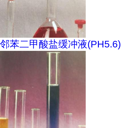
邻苯二甲酸盐缓冲液(PH5.6)