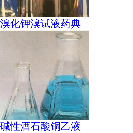
溴化钾溴试液药典
碱性酒石酸铜乙液