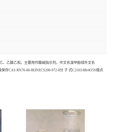
乙醇、乙、乙酸乙和。主要用作酸碱指示剂。中文名溴甲酚绿外文名
 RN76-60-8EINECS200-972-8分 子 式C
21
H
14
Br
4
O
5
S熔点