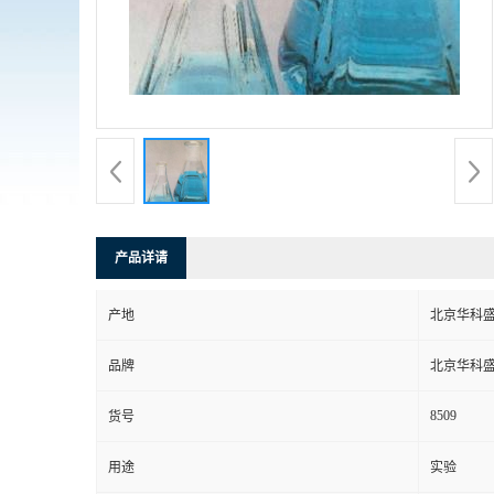
产品详请
产地
北京华科
品牌
北京华科
8509
货号
用途
实验