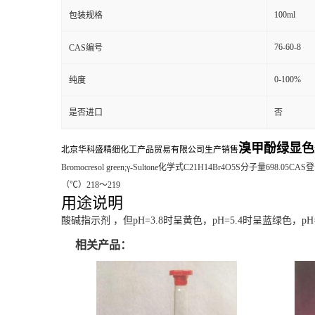
100ml
包装规格
76-60-8
CAS编号
0-100%
纯度
是否进口
否
溴甲酚绿显色
北京华科盛精细化工产品贸易有限公司生产销售
Bromocresol green;γ-Sultone化学式C
21
H
14
Br
4
O
5
S分子量698.05CAS
（℃）218～219
用途说明
酸碱指示剂 ，但pH=3.8时呈黄色，pH=5.4时呈蓝绿色，p
相关产品：