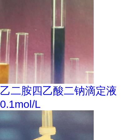
乙二胺四乙酸二钠滴定液
0.1mol/L