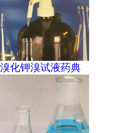
溴化钾溴试液药典