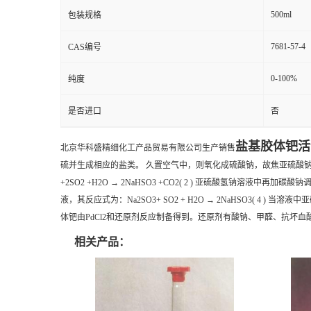
500ml
包装规格
7681-57-4
CAS编号
0-100%
纯度
是否进口
否
盐基胶体钯活
北京华科盛精细化工产品贸易有限公司生产销售
硫并生成相应的盐类。 久置空气中，则氧化成硫酸钠，故焦亚硫酸
+2SO2 +H2O → 2NaHSO3 +CO2( 2 ) 亚硫酸氢钠溶液中再加碳酸
液，其反应式为：Na2SO3+ SO2 + H2O → 2NaHSO3( 4 ) 
体钯由PdCl2和还原剂反应制备得到。还原剂有酸钠、甲醛、抗坏血
相关产品：