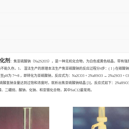
化剂
：焦亚硫酸钠（Na2S2O5），是一种无机化合物，为白色或黄色结晶，带有
钠不能久存。
1、 湿法生产的原理本法生产焦亚硫酸钠的反应过程分4步：( 1 ) 在碳酸钠
钠调至pH为 7～8 ，即转化为亚硫酸钠，反应式为：Na2CO3 + 2NaHSO3 → 2Na2SO3 
当溶液中亚硫酸氢钠含量达到过饱和浓度时，就析出焦亚硫酸钠结晶 [3]，反应式如下：2NaHSO3 → 
酸、二硼烷、酸钠、化钠、和亚锡化合物，其中SnC12最常用。