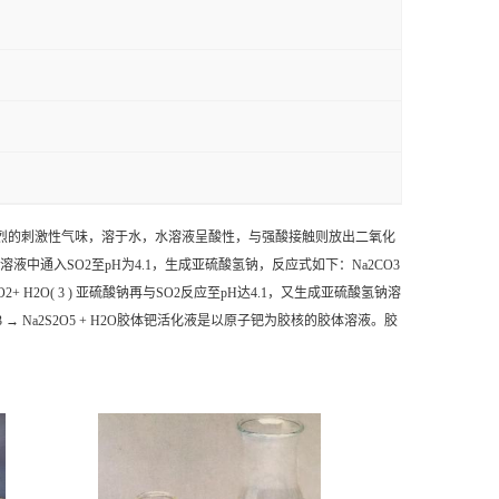
强烈的刺激性气味，溶于水，水溶液呈酸性，与强酸接触则放出二氧化
溶液中通入SO2至pH为4.1，生成亚硫酸氢钠，反应式如下：Na2CO3
+ CO2+ H2O( 3 ) 亚硫酸钠再与SO2反应至pH达4.1，又生成亚硫酸氢钠溶
Na2S2O5 + H2O
胶体钯活化液是以原子钯为胶核的胶体溶液。胶