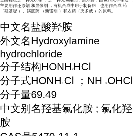
盐酸羟胺是一种
无机物
，是一种无色结晶，易潮解，白色的化学
物质
，
主要用作
还原剂
和
显像剂
，有机合成中用于制备肟，也用作合成
药
（
羟基脲
）、
磺胺药
（
新诺明
）和农药（
灭多威
）的原料。
中文名
盐酸羟胺
外文名
Hydroxylamine
hydrochloride
分子结构
HONH
HCl
2
分子式
HONH
Cl
；
NH
OHCl
3
3
分子量
69.49
中文别名
羟基氯化胺
;
氯化羟
胺