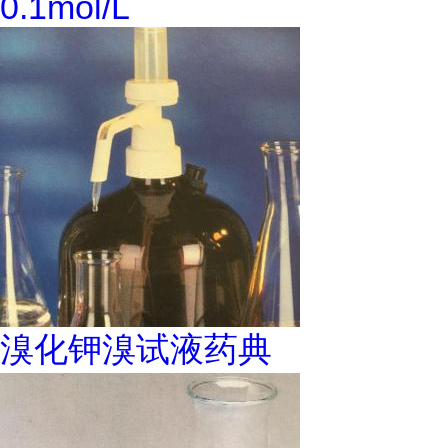
0.1mol/L
溴化钾溴试液药典