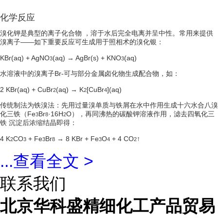
化学反应
溴化钾是典型的
离子化合物
，溶于水后完全电离并呈中性。常用来提供
溴离子——如下重要反应可生成用于照相术的溴化银：
KBr(aq) + AgNO
(aq) → AgBr(s) + KNO
(aq)
3
3
水溶液中的溴离子Br
可与部分金属卤化物生成配合物，如：
-
2 KBr(aq) + CuBr
(aq) → K
[CuBr
](aq)
2
2
4
传统制法为铁溴法：先用过量溴单质与铁屑在水中作用生成十六水合八溴
化三铁（Fe
Br
·16H
O），再同沸热的碳酸钾溶液作用，滤去
四氧化三
3
8
2
铁
沉淀后浓缩结晶即得：
4 K
CO
+ Fe
Br
→ 8 KBr + Fe
O
+ 4 CO
↑
2
3
3
8
3
4
2
...
查看全文 >
联系我们
北京华科盛精细化工产品贸易