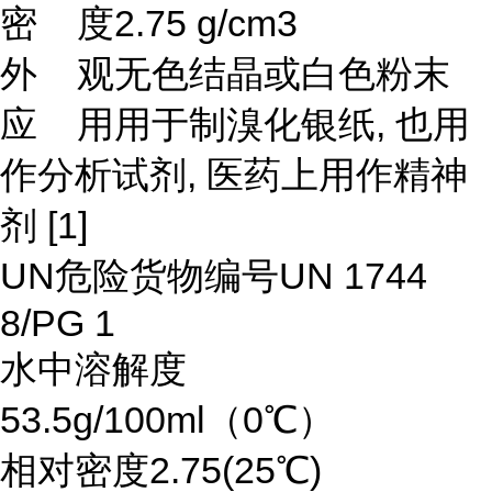
密 度
2.75 g/cm3
外 观
无色结晶或白色粉末
应 用
用于制溴化银纸, 也用
作分析试剂, 医药上用作精神
剂
[1]
UN危险货物编号
UN 1744
8/PG 1
水中溶解度
53.5g/100ml（0℃）
相对密度
2.75(25℃)