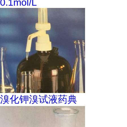
0.1mol/L
溴化钾溴试液药典