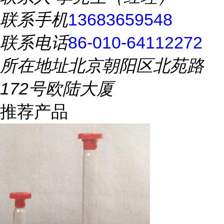
联系手机
13683659548
联系电话
86-010-64112272
所在地址
北京朝阳区北苑路
172号欧陆大厦
推荐产品