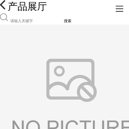
产品展厅
搜索