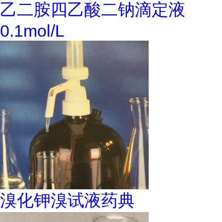
乙二胺四乙酸二钠滴定液
0.1mol/L
溴化钾溴试液药典