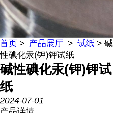
首页
>
产品展厅
>
试纸
> 碱
性碘化汞(钾)钾试纸
碱性碘化汞(钾)钾试
纸
2024-07-01
产品详情