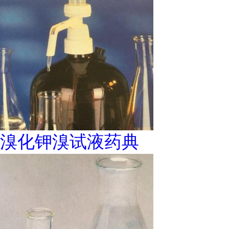
溴化钾溴试液药典