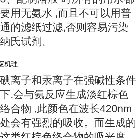
要用无
氨水
,而且不可以用普
通的滤纸过滤,否则容易污染
纳氏试剂。
应机理
碘离子和汞离子在强碱性条件
下,会与氨反应生成淡红棕色
络合物
,此颜色在波长420nm
处会有强烈的吸收。而生成的
这类红棕色络合物的
吸光度