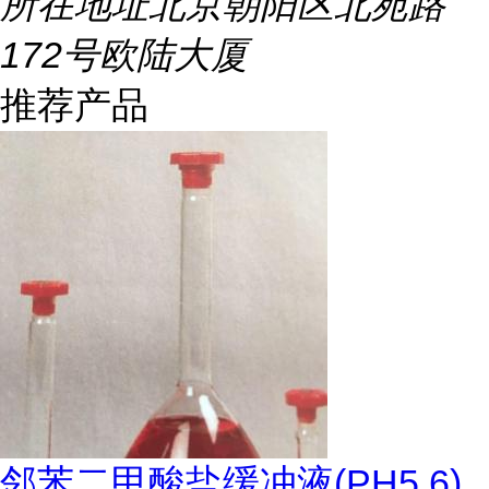
所在地址
北京朝阳区北苑路
172号欧陆大厦
推荐产品
邻苯二甲酸盐缓冲液(PH5.6)