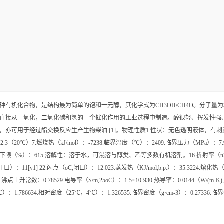
化合物，是结构最为简单的饱和一元醇，其化学式为CH3OH/CH4O。分子量为32.0
直接从一氧化，二氧化碳和氢的一个催化作用的工业过程中制造。醇很轻、挥发性强
于经过酯交换反应生产生物柴油 [1]。物理性质1.性状：无色透明液体，有刺激性气味。
.3（20℃）7.燃烧热（kJ/mol）：-7238.临界温度（℃）：2409.临界压力（MPa）：7.9
炸下限（%）：615.溶解性：溶于水，可混溶与醇类、乙等多数有机溶剂。16.折射率（n20oC）：1.3
（oC,开口）：11[y1] 22.闪点（oC,闭口）：12.023.蒸发热（KJ/mol,b.p.）：35.3224.熔化
28.沸点上升常数：0.78529.电导率（S/m,25oC）：1.5×10-930.热导率：0.0144（W/(m·K),
4℃）：1.786634.相对密度（25℃，4℃）：1.326535.临界密度（g·cm-3）：0.27336.