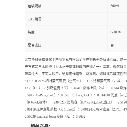
500ml
包装规格
CAS编号
0-100%
纯度
是否进口
否
北京华科盛精细化工产品贸易有限公司生产销售无杂醇油乙醇：是一种有机
产方式是自木醋液（为木材干馏或裂解的产物之一）萃取。现代醇是
醇毒性大，不可以饮用。通常用作溶剂、防冻剂、燃料或乙醇变性剂，亦可用
=1）：0.7925.相对蒸气密度（空气=1）：1.16.饱和蒸气压（kPa）：12
12.2（OC）12.引燃温度（℃）：46413.爆炸上限（%）：36.514.爆
0.5945（mPa·s,25oC）：0.5525（mPa·s,30oC）：0.514218.闪点
（KJ/mol,液体）：-238.8227.比热容（KJ/(kg·K),20oC,定压）：2.51
0.0011932.体膨胀系数（K-1,55oC）：0.0012433.相对密度（25℃，
0.56639.Lennard-Jones参数（A）：3.8632
相关产品：