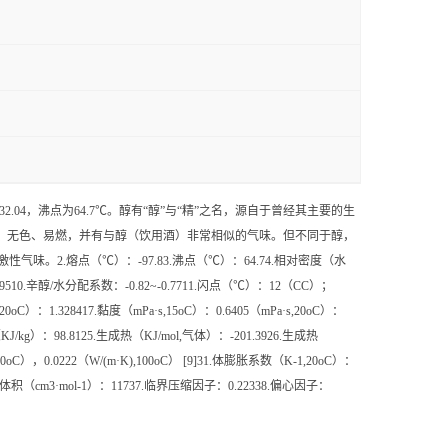
4，沸点为64.7℃。醇有“醇”与“精”之名，源自于曾经其主要的生
、无色、易燃，并有与醇（饮用酒）非常相似的气味。但不同于醇，
2.熔点（℃）：-97.83.沸点（℃）：64.74.相对密度（水
510.辛醇/水分配系数：-0.82~-0.7711.闪点（℃）：12（CC）；
28417.黏度（mPa·s,15oC）：0.6405（mPa·s,20oC）：
热（KJ/kg）：98.8125.生成热（KJ/mol,气体）：-201.3926.生成热
0oC），0.0222（W/(m·K),100oC） [9]31.体膨胀系数（K-1,20oC）：
临界体积（cm3·mol-1）：11737.临界压缩因子：0.22338.偏心因子：