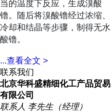
当的温度下反应，生成溴酸
镥。随后将溴酸镥经过浓缩、
冷却和结晶等步骤，制得无水
酸镥。
...
查看全文 >
联系我们
北京华科盛精细化工产品贸易
有限公司
联系人
李先生（经理）