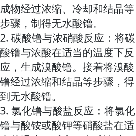
成物经过浓缩、冷却和结晶等
步骤，制得无水酸镥。
2. 碳酸镥与浓硝酸反应：将碳
酸镥与浓酸在适当的温度下反
应，生成溴酸镥。接着将溴酸
镥经过浓缩和结晶等步骤，得
到无水酸镥。
3. 氯化镥与酸盐反应：将氯化
镥与酸铵或酸钾等硝酸盐在适