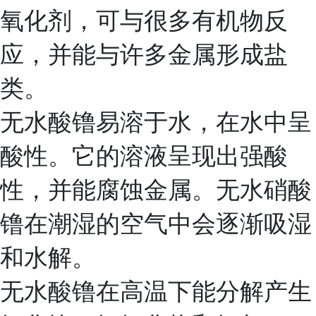
氧化剂，可与很多有机物反
应，并能与许多金属形成盐
类。
无水酸镥易溶于水，在水中呈
酸性。它的溶液呈现出强酸
性，并能腐蚀金属。无水硝酸
镥在潮湿的空气中会逐渐吸湿
和水解。
无水酸镥在高温下能分解产生