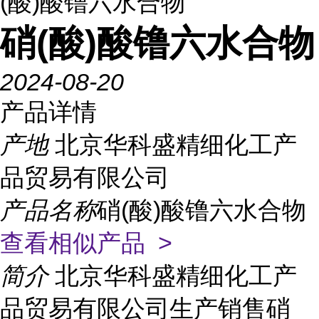
(酸)酸镥六水合物
硝(酸)酸镥六水合物
2024-08-20
产品详情
产地
北京华科盛精细化工产
品贸易有限公司
产品名称
硝(酸)酸镥六水合物
查看相似产品 >
简介
北京华科盛精细化工产
品贸易有限公司生产销售
硝