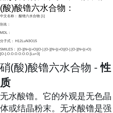
(酸)酸镥六水合物：
中文名称： 酸镥六水合物
[1]
别名：
MDL：
分子式： H12LuN3O15
SMILES： [O-][N+](=O)[O-].[O-][N+](=O)[O-].[O-][N+](=O)
[O-].O.O.O.O.O.O.[Lu+3]
硝(酸)酸镥六水合物 -
性
质
无水酸镥。它的外观是无色晶
体或结晶粉末。无水酸镥是强