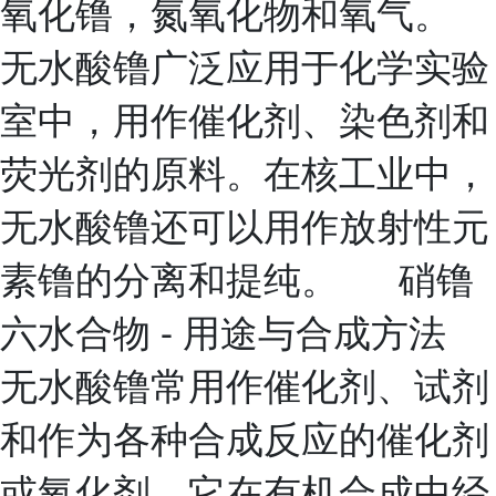
氧化镥，氮氧化物和氧气。
无水酸镥广泛应用于化学实验
室中，用作催化剂、染色剂和
荧光剂的原料。在核工业中，
无水酸镥还可以用作放射性元
素镥的分离和提纯。
硝
镥
六水合物 -
用途与合成方法
无水
酸镥常用作催化剂、试剂
和作为各种合成反应的催化剂
或氧化剂。它在有机合成中经