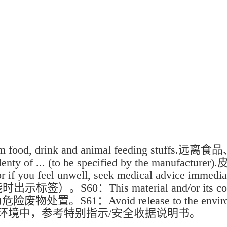
 food, drink and animal feeding stuf
with plenty of ... (to be specified by the
u feel unwell, seek medical advice immediatel
his material and/or its container m
置。S61：Avoid release to the environment
eets.避免释放到环境中，参考特别指示/安全收据说明书。