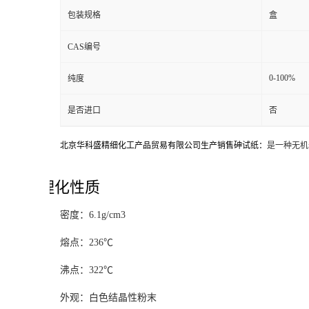
包装规格
盒
CAS编号
0-100%
纯度
是否进口
否
北京华科盛精细化工产品贸易有限公司生产销售砷试纸：
是一种无机
理化性质
密度：6.1g/cm3
熔点：236℃
沸点：322℃
外观：白色结晶性粉末