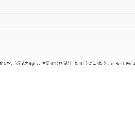
化合物，化学式为HgBr2，主要用作分析试剂，如用于砷斑法测定砷，还可用于医药