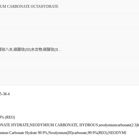
UM CARBONATE OCTAHYDRATE
钕八水;碳酸钕(III)水合物;碳酸钕(II…
5-38-4
% (REO)
ATE HYDRATE;NEODYMIUM CARBONATE, HYDROUS;neodymiumcarbonate(2:3)
arbonate Hydrate 99.9%;Neodymium(III)carbonate,99.9%(REO);NEODYMI