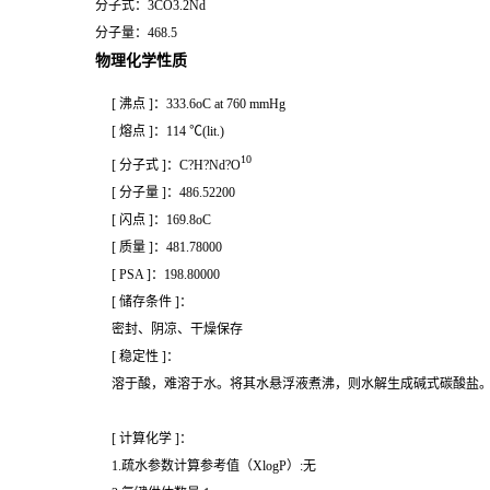
分子式：
3CO3.2Nd
分子量：
468.5
物理化学性质
[ 沸点 ]：333.6oC at 760 mmHg
[ 熔点 ]：114 ℃(lit.)
10
[ 分子式 ]：C?H?Nd?O
[ 分子量 ]：486.52200
[ 闪点 ]：169.8oC
[ 质量 ]：481.78000
[ PSA ]：198.80000
[ 储存条件 ]：
密封、阴凉、干燥保存
[ 稳定性 ]：
溶于酸，难溶于水。将其水悬浮液煮沸，则水解生成碱式碳酸盐。在碱金
[ 计算化学 ]：
1.疏水参数计算参考值（XlogP）:无