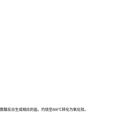
大多数酸反应生成相应的盐。灼烧至800℃转化为氧化钕。