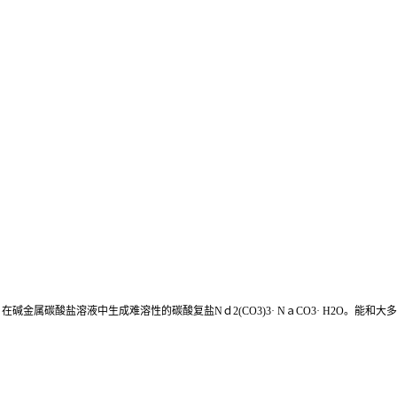
属碳酸盐溶液中生成难溶性的碳酸复盐Nｄ2(CO3)3· NａCO3· H2O。能和