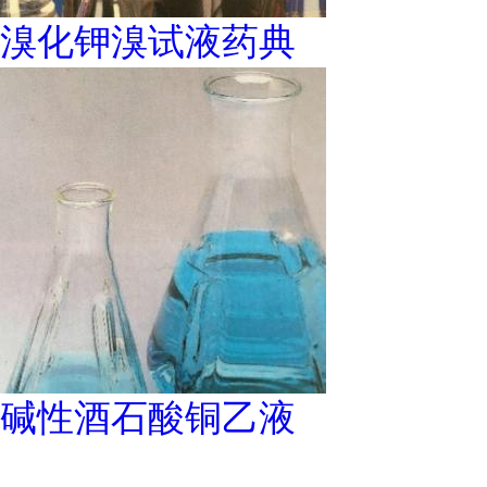
溴化钾溴试液药典
碱性酒石酸铜乙液