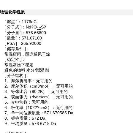
物理化学性质
[ 熔点 ]：1176oC
[ 分子式 ]：Nd?O
S?
12
[ 分子量 ]：576.66800
[ 质量 ]：571.67100
[ PSA ]：265.92000
[ 储存条件 ]：
常温密闭，阴凉通风干燥
[ 稳定性 ]：
常温常压下稳定
避免的物料 水分/潮湿 酸
[ 分子结构 ]：
1、摩尔折射率：无可用的
2、摩尔体积（cm3/mol）：无可用的
3、等张比容（90.2K）：无可用的
4、表面张力（dyne/cm）：无可用的
5、介电常数：无可用的
6、极化率（10?2?cm3）：无可用的
7、单一同位素质量：571.670585 Da
8、标称质量：572 Da
9、平均质量：576.6718 Da