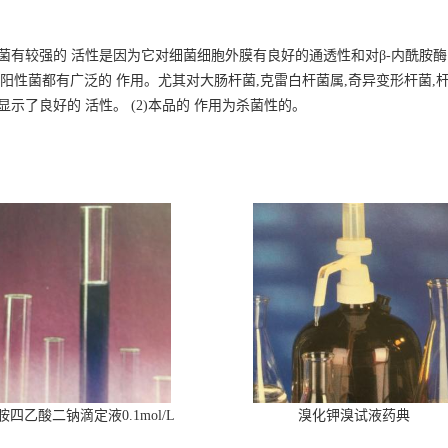
性菌有较强的 活性是因为它对细菌细胞外膜有良好的通透性和对
β-内酰胺酶
和阳性菌都有广泛的 作用。尤其对大肠杆菌,克雷白杆菌属,奇异变形杆菌,杆
示了良好的 活性。 (2)本品的 作用为杀菌性的。
胺四乙酸二钠滴定液0.1mol/L
溴化钾溴试液药典