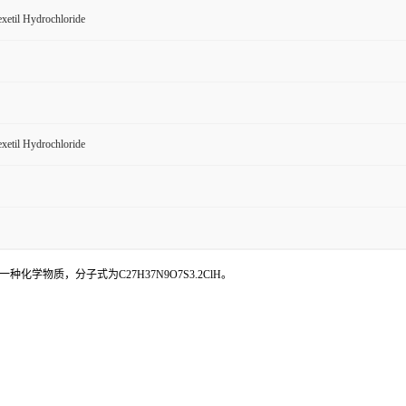
xetil Hydrochloride
xetil Hydrochloride
物质，分子式为C27H37N9O7S3.2ClH。