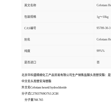
Cefotiam He
英文名称
包装规格
1g～10kg
95789-30-3
CAS编号
Cefotiam He
别名
99%%
纯度
是否进口
否
北京华科盛精细化工产品贸易有限公司生产销售盐酸头孢替安酯：是一种化学
中文名头孢替安海替酯
外文名Cefotiam hexetil hydrochloride
分子式C27H37N9O7S3.2ClH
分子量768.765