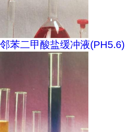
邻苯二甲酸盐缓冲液(PH5.6)