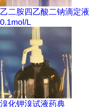
乙二胺四乙酸二钠滴定液
0.1mol/L
溴化钾溴试液药典