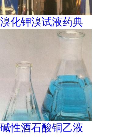
溴化钾溴试液药典
碱性酒石酸铜乙液