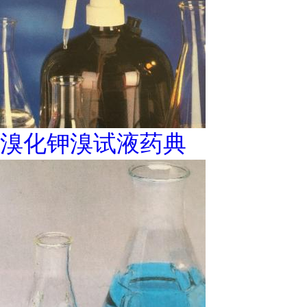
溴化钾溴试液药典