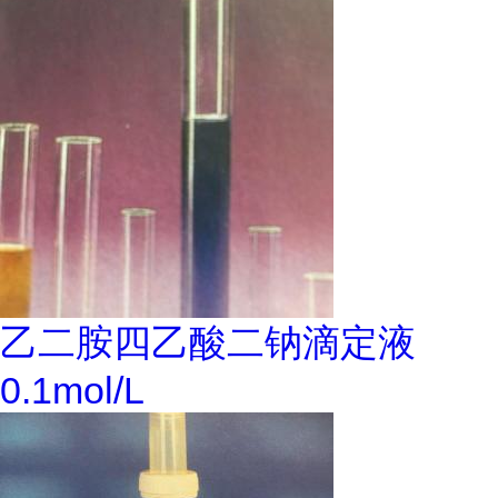
乙二胺四乙酸二钠滴定液
0.1mol/L