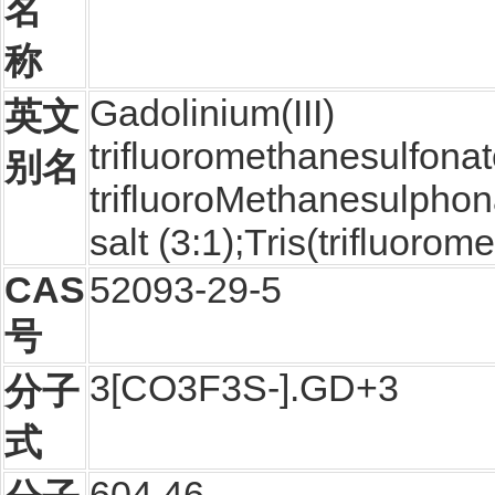
名
称
Gadolinium(III)
英文
trifluoromethanesulfonat
别名
trifluoroMethanesulphona
salt (3:1);Tris(trifluor
CAS
52093-29-5
号
3[CO3F3S-].GD+3
分子
式
604.46