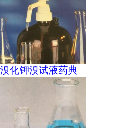
溴化钾溴试液药典