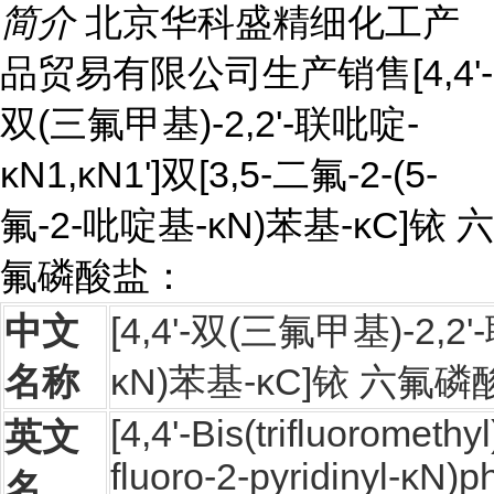
简介
北京华科盛精细化工产
品贸易有限公司生产销售[4,4'-
双(三氟甲基)-2,2'-联吡啶-
κN1,κN1']双[3,5-二氟-2-(5-
氟-2-吡啶基-κN)苯基-κC]铱 六
氟磷酸盐：
中文
[4,4'-双(三氟甲基)-2,2'
名称
κN)苯基-κC]铱 六氟磷
[4,4'-Bis(trifluoromethy
英文
fluoro-2-pyridinyl-κN)
名