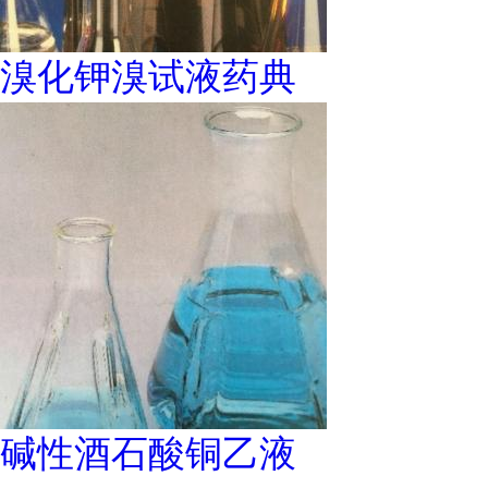
溴化钾溴试液药典
碱性酒石酸铜乙液