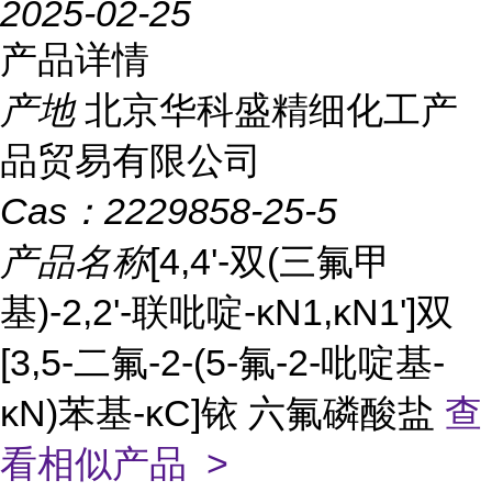
2025-02-25
产品详情
产地
北京华科盛精细化工产
品贸易有限公司
Cas：
2229858-25-5
产品名称
[4,4'-双(三氟甲
基)-2,2'-联吡啶-κN1,κN1']双
[3,5-二氟-2-(5-氟-2-吡啶基-
κN)苯基-κC]铱 六氟磷酸盐
查
看相似产品 >