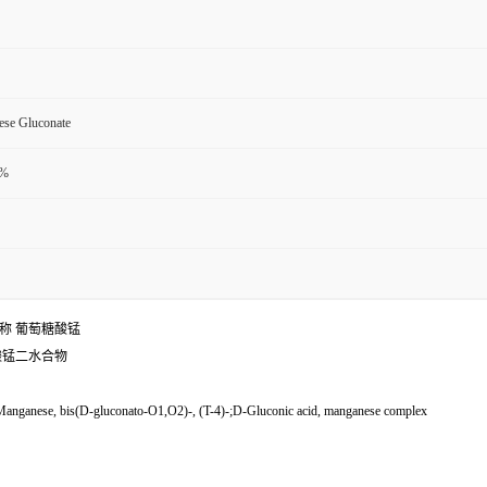
se Gluconate
%%
称
葡萄糖酸锰
糖酸锰二水合物
nganese, bis(D-gluconato-O1,O2)-, (T-4)-;D-Gluconic acid, manganese complex