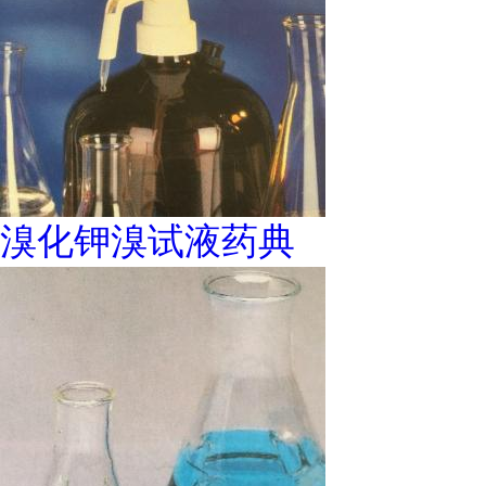
溴化钾溴试液药典