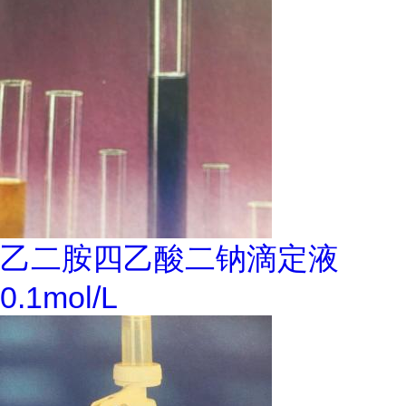
乙二胺四乙酸二钠滴定液
0.1mol/L