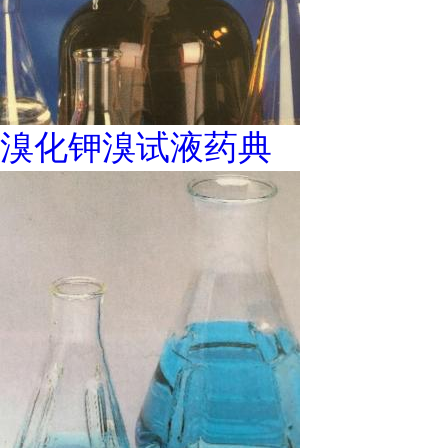
溴化钾溴试液药典