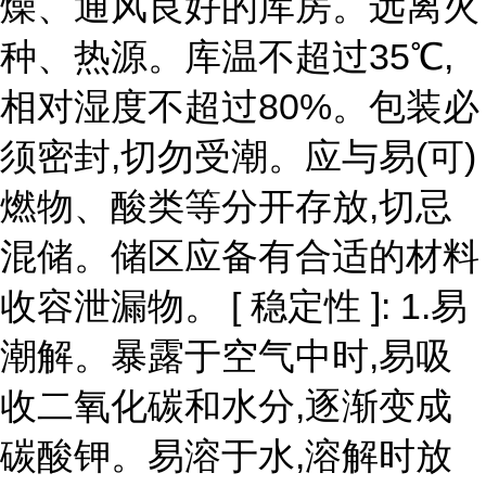
燥、通风良好的库房。远离火
种、热源。库温不超过35℃,
相对湿度不超过80%。包装必
须密封,切勿受潮。应与易(可)
燃物、酸类等分开存放,切忌
混储。储区应备有合适的材料
收容泄漏物。 [ 稳定性 ]: 1.易
潮解。暴露于空气中时,易吸
收二氧化碳和水分,逐渐变成
碳酸钾。易溶于水,溶解时放