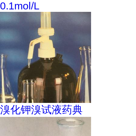
0.1mol/L
溴化钾溴试液药典