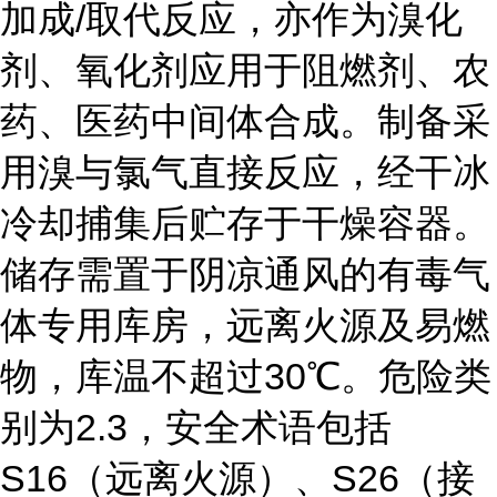
加成/取代反应，亦作为溴化
剂、氧化剂应用于阻燃剂、农
药、医药中间体合成。制备采
用溴与氯气直接反应，经干冰
冷却捕集后贮存于干燥容器。
储存需置于阴凉通风的有毒气
体专用库房，远离火源及易燃
物，库温不超过30℃。危险类
别为2.3，安全术语包括
S16（远离火源）、S26（接