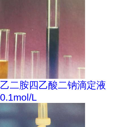
乙二胺四乙酸二钠滴定液
0.1mol/L