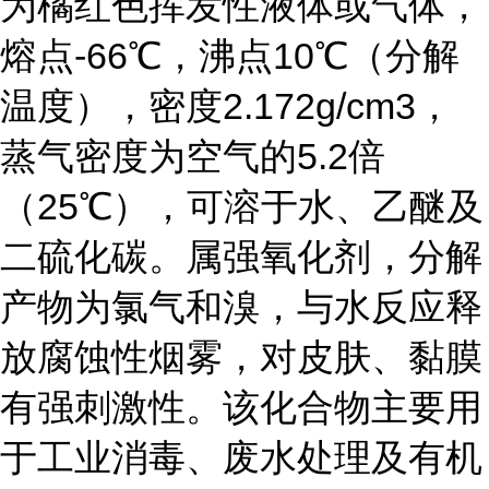
为橘红色挥发性液体或气体，
熔点-66℃，沸点10℃（分解
温度），密度2.172g/cm3，
蒸气密度为空气的5.2倍
（25℃），可溶于水、乙醚及
二硫化碳。属强氧化剂，分解
产物为氯气和溴，与水反应释
放腐蚀性烟雾，对皮肤、黏膜
有强刺激性。该化合物主要用
于工业消毒、废水处理及有机