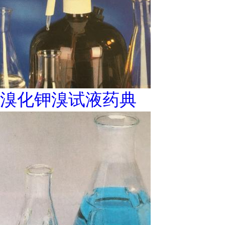
溴化钾溴试液药典