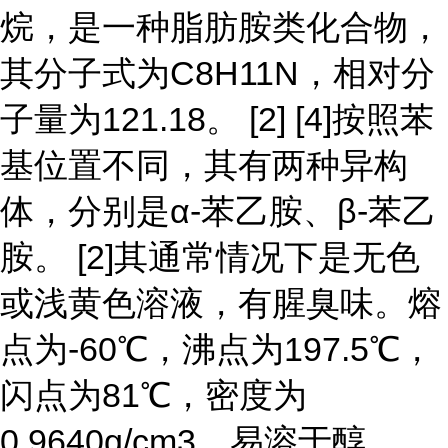
烷，是一种脂肪胺类化合物，
其分子式为C8H11N，相对分
子量为121.18。 [2] [4]按照苯
基位置不同，其有两种异构
体，分别是α-苯乙胺、β-苯乙
胺。 [2]其通常情况下是无色
或浅黄色溶液，有腥臭味。熔
点为-60℃，沸点为197.5℃，
闪点为81℃，密度为
0.9640g/cm3。易溶于醇、