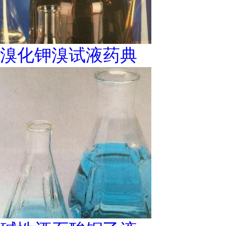
溴化钾溴试液药典