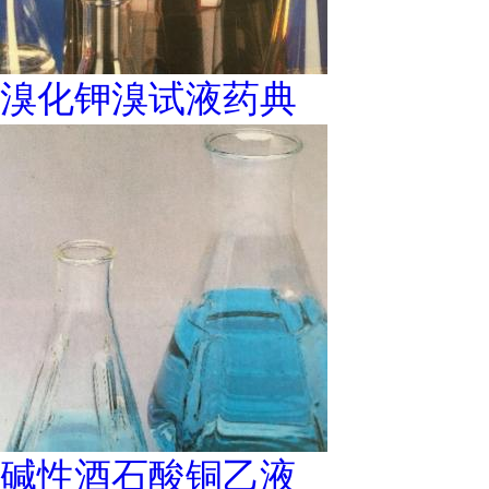
溴化钾溴试液药典
碱性酒石酸铜乙液