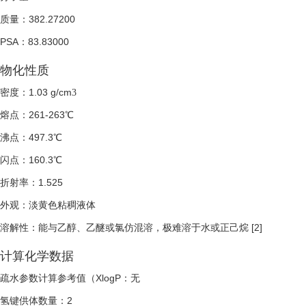
质量：382.27200
PSA：83.83000
物化性质
密度：1.03 g/cm
3
熔点：261-263℃
沸点：497.3℃
闪点：160.3℃
折射率：1.525
外观：淡黄色粘稠液体
溶解性：能与乙醇、乙醚或氯仿混溶，极难溶于水或正己烷
[2]
计算化学数据
疏水参数计算参考值（XlogP：无
氢键供体数量：2