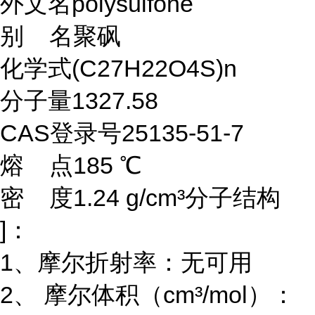
外文名polysulfone
别 名聚砜
化学式(C27H22O4S)n
分子量1327.58
CAS登录号25135-51-7
熔 点185 ℃
密 度1.24 g/cm³分子结构
]：
1、摩尔折射率：无可用
2、 摩尔体积（cm³/mol）：