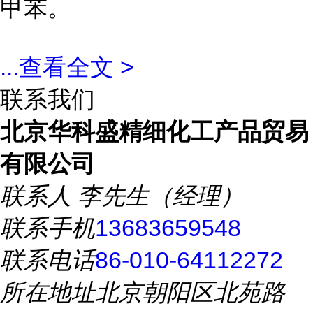
甲苯。
...
查看全文 >
联系我们
北京华科盛精细化工产品贸易
有限公司
联系人
李先生（经理）
联系手机
13683659548
联系电话
86-010-64112272
所在地址
北京朝阳区北苑路