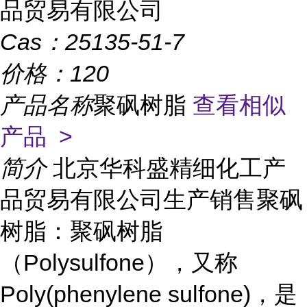
品贸易有限公司
Cas：
25135-51-7
价格：
120
产品名称
聚砜树脂
查看相似
产品 >
简介
北京华科盛精细化工产
品贸易有限公司生产销售聚砜
树脂：聚砜树脂
（Polysulfone），又称
Poly(phenylene sulfone)，是