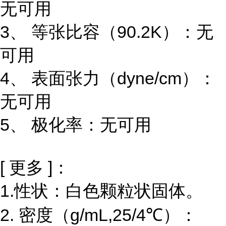
无可用
3、 等张比容（90.2K）：无
可用
4、 表面张力（dyne/cm）：
无可用
5、 极化率：无可用
[ 更多 ]：
1.性状：白色颗粒状固体。
2. 密度（g/mL,25/4℃）：