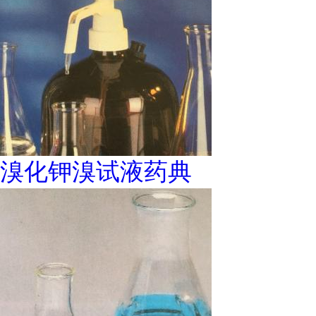
溴化钾溴试液药典