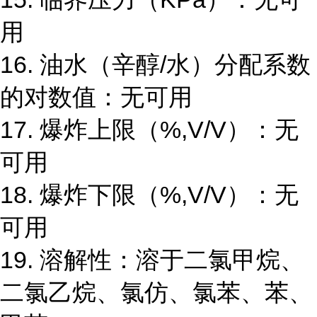
用
16. 油水（辛醇/水）分配系数
的对数值：无可用
17. 爆炸上限（%,V/V）：无
可用
18. 爆炸下限（%,V/V）：无
可用
19. 溶解性：溶于二氯甲烷、
二氯乙烷、氯仿、氯苯、苯、