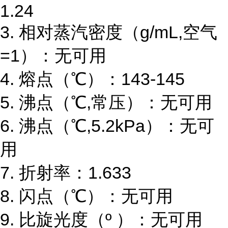
1.24
3. 相对蒸汽密度（g/mL,空气
=1）：无可用
4. 熔点（℃）：143-145
5. 沸点（℃,常压）：无可用
6. 沸点（℃,5.2kPa）：无可
用
7. 折射率：1.633
8. 闪点（℃）：无可用
9. 比旋光度（º ）：无可用