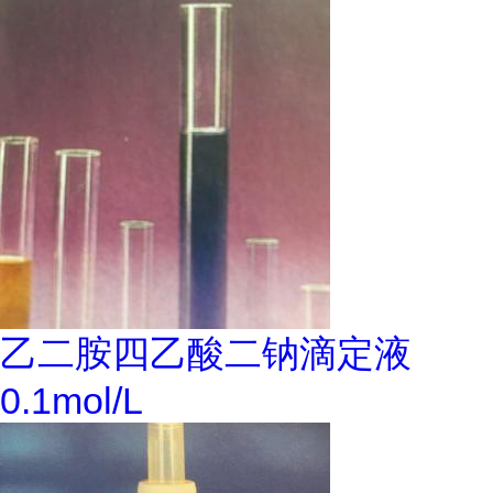
乙二胺四乙酸二钠滴定液
0.1mol/L