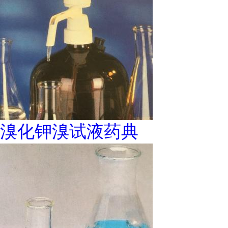
溴化钾溴试液药典